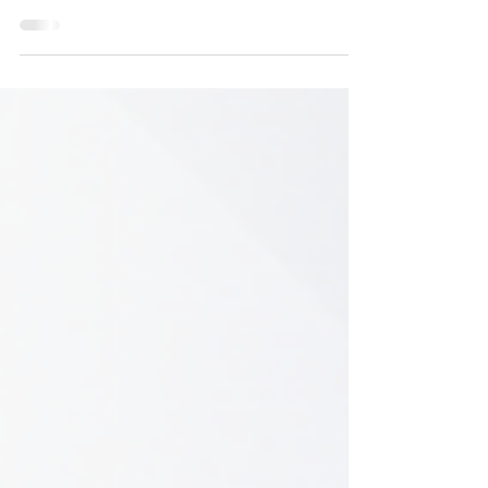
dia a dia — como seletividade alimentar,
agitação, sensibilidade a sons, dificuldades
motoras ou problemas de atenção — nem
sempre têm origem apenas no comportamento.
Em muitos casos, a causa está na forma como o
cérebro processa os estímulos sensoriais. É
nesse contexto que a avaliação EASI surge como
uma ferramenta essencial para compreender, de
forma profunda e baseada em evidências, como
a criança organiza e responde às info